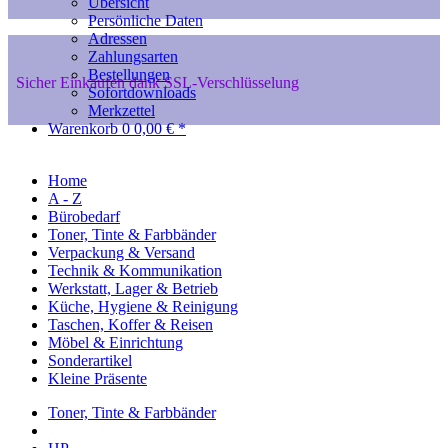
Übersicht
Persönliche Daten
Adressen
Zahlungsarten
Bestellungen
Sicher Einkaufen dank SSL-Verschlüsselung
Sofortdownloads
Merkzettel
Warenkorb
0
0,00 € *
Home
A - Z
Bürobedarf
Toner, Tinte & Farbbänder
Verpackung & Versand
Technik & Kommunikation
Werkstatt, Lager & Betrieb
Küche, Hygiene & Reinigung
Taschen, Koffer & Reisen
Möbel & Einrichtung
Sonderartikel
Kleine Präsente
Toner, Tinte & Farbbänder