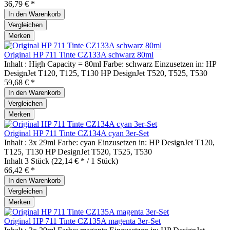
36,79 € *
In den
Warenkorb
Vergleichen
Merken
Original HP 711 Tinte CZ133A schwarz 80ml
Inhalt : High Capacity = 80ml Farbe: schwarz Einzusetzen in: HP
DesignJet T120, T125, T130 HP DesignJet T520, T525, T530
59,68 € *
In den
Warenkorb
Vergleichen
Merken
Original HP 711 Tinte CZ134A cyan 3er-Set
Inhalt : 3x 29ml Farbe: cyan Einzusetzen in: HP DesignJet T120,
T125, T130 HP DesignJet T520, T525, T530
Inhalt
3 Stück
(22,14 € * / 1 Stück)
66,42 € *
In den
Warenkorb
Vergleichen
Merken
Original HP 711 Tinte CZ135A magenta 3er-Set