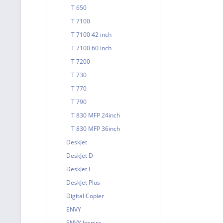
T 650
T 7100
T 7100 42 inch
T 7100 60 inch
T 7200
T 730
T 770
T 790
T 830 MFP 24inch
T 830 MFP 36inch
DeskJet
DeskJet D
DeskJet F
DeskJet Plus
Digital Copier
ENVY
ENVY Inspire