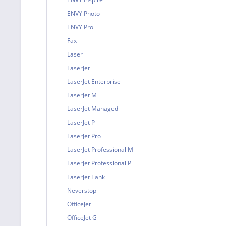
ENVY Photo
ENVY Pro
Fax
Laser
LaserJet
LaserJet Enterprise
LaserJet M
LaserJet Managed
LaserJet P
LaserJet Pro
LaserJet Professional M
LaserJet Professional P
LaserJet Tank
Neverstop
OfficeJet
OfficeJet G