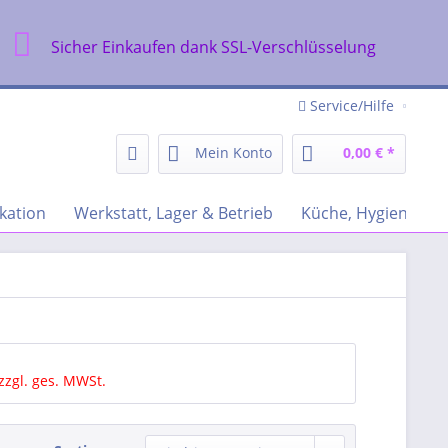
Sicher Einkaufen dank SSL-Verschlüsselung
Service/Hilfe
Mein Konto
0,00 € *
kation
Werkstatt, Lager & Betrieb
Küche, Hygiene & R
zzgl. ges. MWSt.