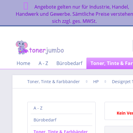
Angebote gelten nur für Industrie, Handel,
Handwerk und Gewerbe. Sämtliche Preise verstehe
sich zzgl. ges. MWSt.
Home
A - Z
Bürobedarf
Toner, Tinte & Fa
Toner, Tinte & Farbbänder
HP
DesignJet 
A - Z
Kein Ve
Bürobedarf
Toner, Tinte & Farbbänder