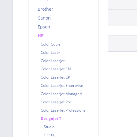
Brother
Canon
Epson
HP
Color Copier
Color Laser
Color LaserJet
Color LaserJet CM
Color LaserJet CP
Color LaserJet Enterprise
Color LaserJet Managed
Color LaserJet Pro
Color LaserJet Professional
DesignJet T
Studio
T 1100