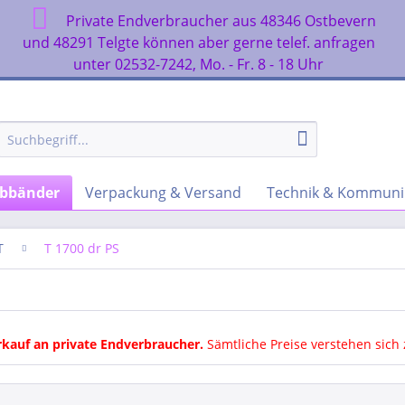
Private Endverbraucher aus 48346 Ostbevern
n
und 48291 Telgte können aber gerne telef. anfragen
unter 02532-7242, Mo. - Fr. 8 - 18 Uhr
rbbänder
Verpackung & Versand
Technik & Kommuni
T
T 1700 dr PS
rkauf an private Endverbraucher
.
Sämtliche Preise verstehen sich 