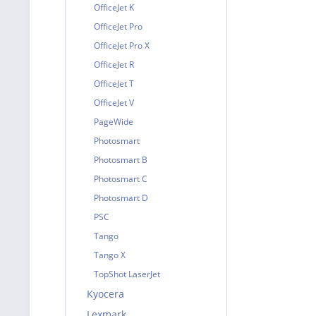
OfficeJet K
OfficeJet Pro
OfficeJet Pro X
OfficeJet R
OfficeJet T
OfficeJet V
PageWide
Photosmart
Photosmart B
Photosmart C
Photosmart D
PSC
Tango
Tango X
TopShot LaserJet
Kyocera
Lexmark