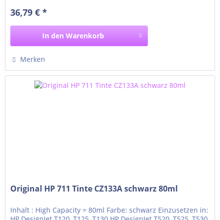
36,79 € *
In den
Warenkorb
Merken
Original HP 711 Tinte CZ133A schwarz 80ml
Inhalt : High Capacity = 80ml Farbe: schwarz Einzusetzen in:
HP DesignJet T120, T125, T130 HP DesignJet T520, T525, T530