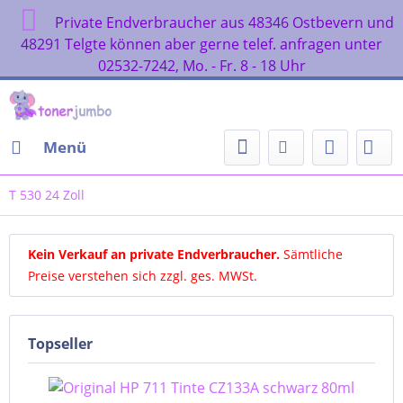
Private Endverbraucher aus 48346 Ostbevern und
48291 Telgte können aber gerne telef. anfragen unter
02532-7242, Mo. - Fr. 8 - 18 Uhr
Menü
T 530 24 Zoll
Kein Verkauf an private Endverbraucher
.
Sämtliche
Preise verstehen sich zzgl. ges. MWSt.
Topseller