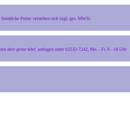
Sämtliche Preise verstehen sich zzgl. ges. MWSt.
 aber gerne telef. anfragen unter 02532-7242, Mo. - Fr. 8 - 18 Uhr