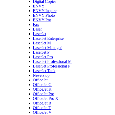
Digital Copier
ENVY
ENVY Inspire
ENVY Photo
ENVY Pro
Fax
Laser
LaserJet
LaserJet Enterprise
LaserJet M
LaserJet Managed
LaserJet P
LaserJet Pro
LaserJet Professional M
LaserJet Professional P
LaserJet Tank
Neverstop
OfficeJet
OfficeJet G
OfficeJet K
OfficeJet Pro
OfficeJet Pro X
OfficeJet R
OfficeJet T
OfficeJet V