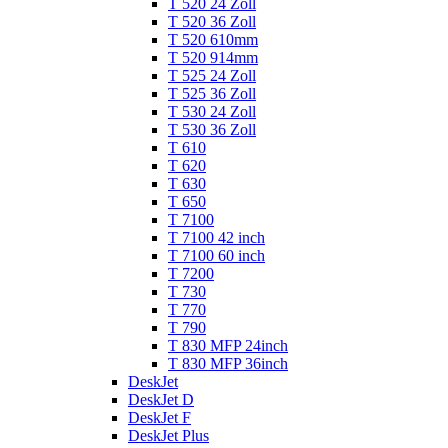
T 520 24 Zoll
T 520 36 Zoll
T 520 610mm
T 520 914mm
T 525 24 Zoll
T 525 36 Zoll
T 530 24 Zoll
T 530 36 Zoll
T 610
T 620
T 630
T 650
T 7100
T 7100 42 inch
T 7100 60 inch
T 7200
T 730
T 770
T 790
T 830 MFP 24inch
T 830 MFP 36inch
DeskJet
DeskJet D
DeskJet F
DeskJet Plus