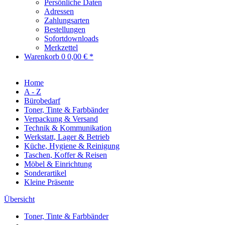
Persönliche Daten
Adressen
Zahlungsarten
Bestellungen
Sofortdownloads
Merkzettel
Warenkorb
0
0,00 € *
Home
A - Z
Bürobedarf
Toner, Tinte & Farbbänder
Verpackung & Versand
Technik & Kommunikation
Werkstatt, Lager & Betrieb
Küche, Hygiene & Reinigung
Taschen, Koffer & Reisen
Möbel & Einrichtung
Sonderartikel
Kleine Präsente
Übersicht
Toner, Tinte & Farbbänder