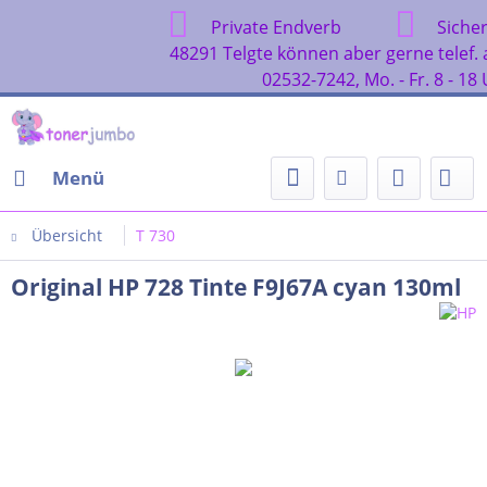
Private Endverbraucher
Sicher Einkaufe
48291 Telgte können aber ger
02532-7242, Mo. - 
Menü
Übersicht
T 730
Original HP 728 Tinte F9J67A cyan 130ml