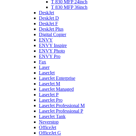
T 830 MFP 24inch
T 830 MFP 36inch
DeskJet
DeskJet D
DeskJet F
DeskJet Plus
Digital Copier
ENVY
ENVY Inspire
ENVY Photo
ENVY Pro
Fax
Laser
LaserJet
LaserJet Enterprise
LaserJet M
LaserJet Managed
LaserJet P
LaserJet Pro
LaserJet Professional M
LaserJet Professional P
LaserJet Tank
Neverstop
OfficeJet
OfficeJet G