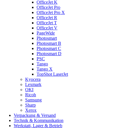
OfficeJet K
OfficeJet Pro
OfficeJet Pro X
OfficeJet R
OfficeJet T
OfficeJet V
PageWide
Photosmart
Photosmart B
Photosmart C
Photosmart D
PSC
Tango
Tango X
TopShot LaserJet
Kyocera
Lexmark
OKI
Ricoh
Samsung
Sharp
Xerox
Verpackung & Versand
Technik & Kommunikation
Werkstatt, Lager & Betrieb