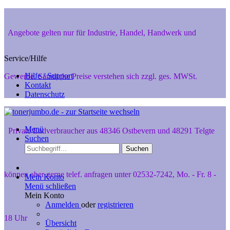
Angebote gelten nur für Industrie, Handel, Handwerk und
Service/Hilfe
Hilfe / Support
Gewerbe. Sämtliche Preise verstehen sich zzgl. ges. MWSt.
Kontakt
Datenschutz
Menü
Private Endverbraucher aus 48346 Ostbevern und 48291 Telgte
Suchen
Suchen
können aber gerne telef. anfragen unter 02532-7242, Mo. - Fr. 8 -
Mein Konto
Menü schließen
Mein Konto
Anmelden
oder
registrieren
18 Uhr
Übersicht